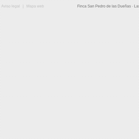
Aviso legal
|
Mapa web
Finca San Pedro de las Dueñas · La